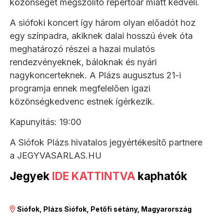
közönséget megszólító repertoár miatt kedveli.
A siófoki koncert így három olyan előadót hoz
egy színpadra, akiknek dalai hosszú évek óta
meghatározó részei a hazai mulatós
rendezvényeknek, báloknak és nyári
nagykoncerteknek. A Plázs augusztus 21-i
programja ennek megfelelően igazi
közönségkedvenc estnek ígérkezik.
Kapunyitás: 19:00
A Siófok Plázs hivatalos jegyértékesítő partnere
a JEGYVASARLAS.HU
Jegyek
IDE KATTINTVA
kaphatók
Siófok, Plázs Siófok, Petőfi sétány, Magyarország