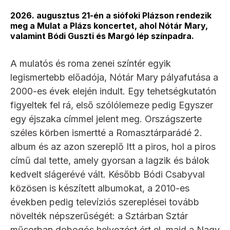
2026. augusztus 21-én a siófoki Plázson rendezik
meg a Mulat a Plázs koncertet, ahol Nótár Mary,
valamint Bódi Guszti és Margó lép színpadra.
A mulatós és roma zenei színtér egyik
legismertebb előadója, Nótár Mary pályafutása a
2000-es évek elején indult. Egy tehetségkutatón
figyeltek fel rá, első szólólemeze pedig Egyszer
egy éjszaka címmel jelent meg. Országszerte
széles körben ismertté a Romasztárparádé 2.
album és az azon szereplő Itt a piros, hol a piros
című dal tette, amely gyorsan a lagzik és bálok
kedvelt slágerévé vált. Később Bódi Csabyval
közösen is készített albumokat, a 2010-es
években pedig televíziós szereplései tovább
növelték népszerűségét: a Sztárban Sztár
műsorban dobogós helyezést ért el, majd a Nagy