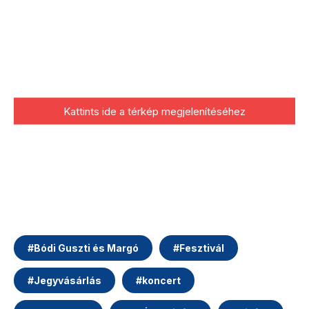
Kattints ide a térkép megjelenítéséhez
#
Bódi Guszti és Margó
#
Fesztivál
#
Jegyvásárlás
#
koncert