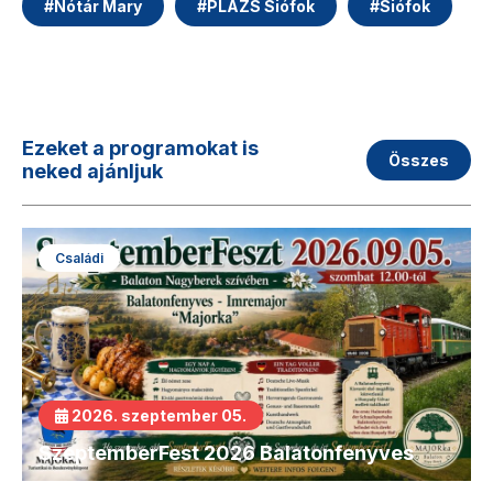
#
Nótár Mary
#
PLÁZS Siófok
#
Siófok
Ezeket a programokat is
Összes
neked ajánljuk
Családi
2026. szeptember 05.
SzeptemberFest 2026 Balatonfenyves