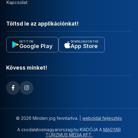
Kapcsolat
Töltsd le az applikációnkat!
GET IT ON
DOWNLOAD ON THE
Google Play
App Store
Kövess minket!
© 2026 Minden jog fenntartva. |
weboldal fejlesztés
A csodalatosmagyarorszag.hu KIADÓJA A
MAGYAR
TURIZMUS MÉDIA KFT.