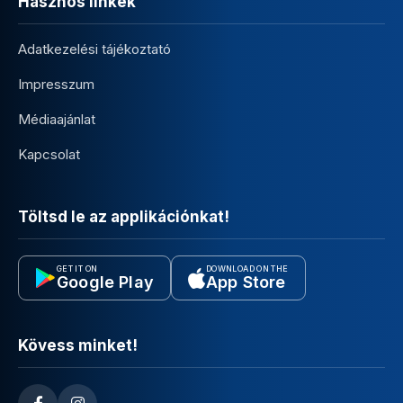
Hasznos linkek
Adatkezelési tájékoztató
Impresszum
Médiaajánlat
Kapcsolat
Töltsd le az applikációnkat!
GET IT ON
DOWNLOAD ON THE
Google Play
App Store
Kövess minket!