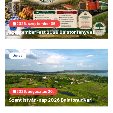
2026. szeptember 05.
SzeptemberFest 2026 Balatonfenyves
Ünnep
2026. augusztus 20.
Szent István-nap 2026 Balatonudvari