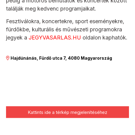
pedig a motoros bemutatók és koncertek között
találják meg kedvenc programjaikat.
Fesztiválokra, koncertekre, sport eseményekre,
fürdőkbe, kulturális és művészeti programokra
jegyek a
JEGYVASARLAS.HU
oldalon kaphatók.
Hajdúnánás, Fürdő utca 7, 4080 Magyarország
Kattints ide a térkép megjelenítéséhez