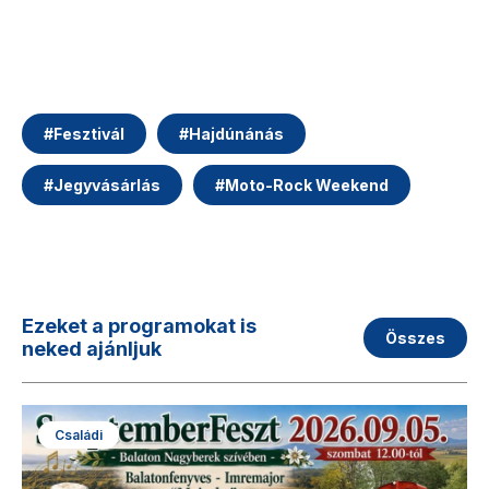
#
Fesztivál
#
Hajdúnánás
#
Jegyvásárlás
#
Moto-Rock Weekend
Ezeket a programokat is
Összes
neked ajánljuk
Családi