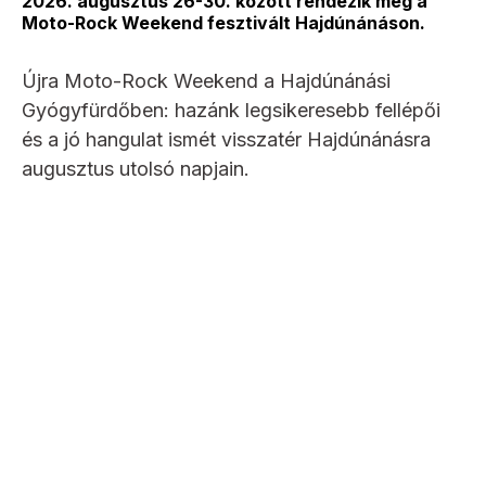
2026. augusztus 26-30. között rendezik meg a
Moto-Rock Weekend fesztivált Hajdúnánáson.
Újra Moto-Rock Weekend a Hajdúnánási
Gyógyfürdőben: hazánk legsikeresebb fellépői
és a jó hangulat ismét visszatér Hajdúnánásra
augusztus utolsó napjain.