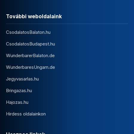
További weboldalaink
CsodalatosBalaton.hu
CsodalatosBudapest.hu
WunderbarerBalaton.de
WunderbaresUngarn.de
Jegyvasarlas.hu
Bringazas.hu
Hajozas.hu
Hirdess oldalainkon