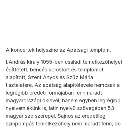
A koncertek helyszíne az Apátsági templom.
I.András király 1055-ben családi temetkezőhelyet
építtetett, bencés kolostort és templomot
alapított, Szent Ányos és Szűz Mária
tiszteletére. Az apátság alapítólevele nemcsak a
legrégibb eredeti formájában fennmaradt
magyarországi oklevél, hanem egyben legrégibb
nyelvemlékünk is, latin nyelvű szövegében 53
magyar szó szerepel. Sajnos az eredetileg
színpompás temetkezőhely nem maradt fenn, de