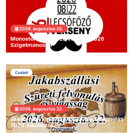
2026. augusztus 22.
Monostori Lecsófőző Verseny 2026
Szigetmonostor
Családi
2026. augusztus 22.
Jakab-napi Vigasság és Szüreti Felvonulás
2026 Jakabszállás