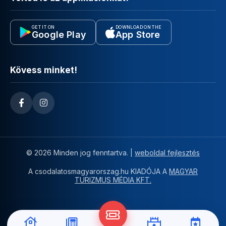
GET IT ON
DOWNLOAD ON THE
Google Play
App Store
Kövess minket!
© 2026 Minden jog fenntartva. |
weboldal fejlesztés
A csodalatosmagyarorszag.hu KIADÓJA A
MAGYAR
TURIZMUS MÉDIA KFT.