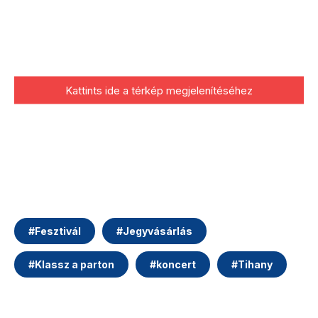
Kattints ide a térkép megjelenítéséhez
#
Fesztivál
#
Jegyvásárlás
#
Klassz a parton
#
koncert
#
Tihany