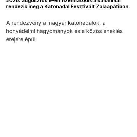
2026. augusztus 9-én tizenhatodik alkalommal
rendezik meg a Katonadal Fesztivált Zalaapátiban.
A rendezvény a magyar katonadalok, a
honvédelmi hagyományok és a közös éneklés
erejére épül.