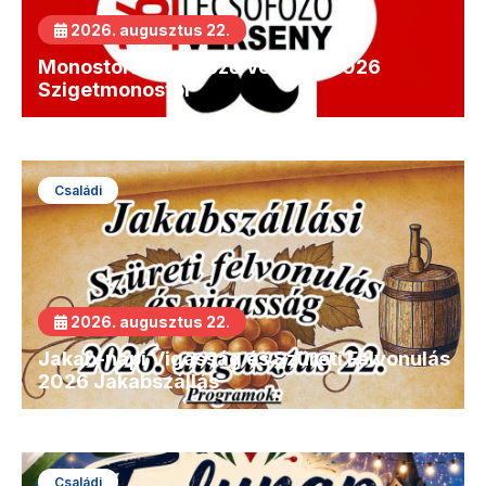
2026. augusztus 22.
Monostori Lecsófőző Verseny 2026
Szigetmonostor
Családi
2026. augusztus 22.
Jakab-napi Vigasság és Szüreti Felvonulás
2026 Jakabszállás
Családi