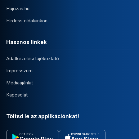
Hajozas.hu
Hirdess oldalainkon
Hasznos linkek
Adatkezelési tájékoztató
Impresszum
Médiaajánlat
Kapcsolat
Töltsd le az applikációnkat!
GET IT ON
DOWNLOAD ON THE
Google Play
App Store