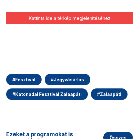
Kattints ide a térkép megjelenítéséhez
#
Fesztivál
#
Jegyvásárlás
#
Katonadal Fesztivál Zalaapáti
#
Zalaapáti
Ezeket a programokat is
Összes