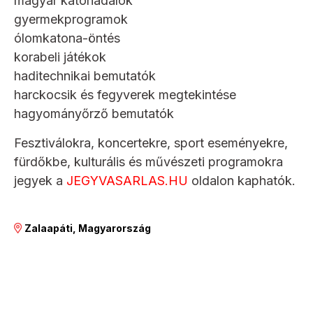
magyar katonadalok
gyermekprogramok
ólomkatona-öntés
korabeli játékok
haditechnikai bemutatók
harckocsik és fegyverek megtekintése
hagyományőrző bemutatók
Fesztiválokra, koncertekre, sport eseményekre,
fürdőkbe, kulturális és művészeti programokra
jegyek a
JEGYVASARLAS.HU
oldalon kaphatók.
Zalaapáti, Magyarország