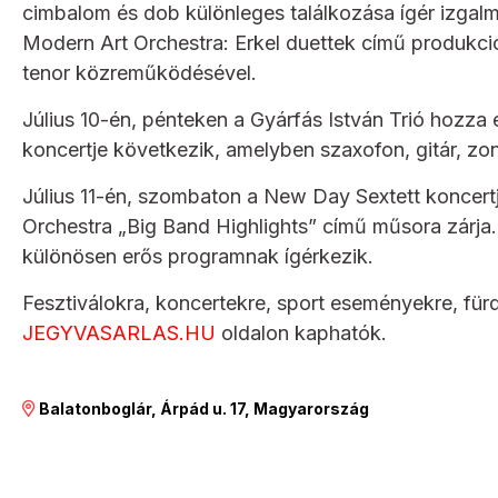
cimbalom és dob különleges találkozása ígér izgal
Modern Art Orchestra: Erkel duettek című produkció
tenor közreműködésével.
Július 10-én, pénteken a Gyárfás István Trió hozza 
koncertje következik, amelyben szaxofon, gitár, zo
Július 11-én, szombaton a New Day Sextett koncertje
Orchestra „Big Band Highlights” című műsora zárja.
különösen erős programnak ígérkezik.
Fesztiválokra, koncertekre, sport eseményekre, für
JEGYVASARLAS.HU
oldalon kaphatók.
Balatonboglár, Árpád u. 17, Magyarország