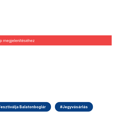
kép megjelenítéséhez
Fesztiválja Balatonboglár
#
Jegyvásárlás