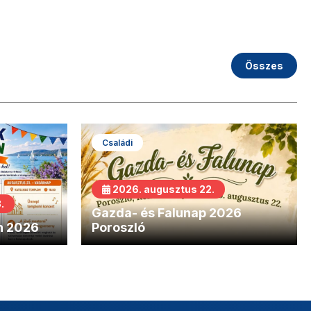
Összes
Családi
2026. augusztus 22.
.
Gazda- és Falunap 2026
n 2026
Poroszló