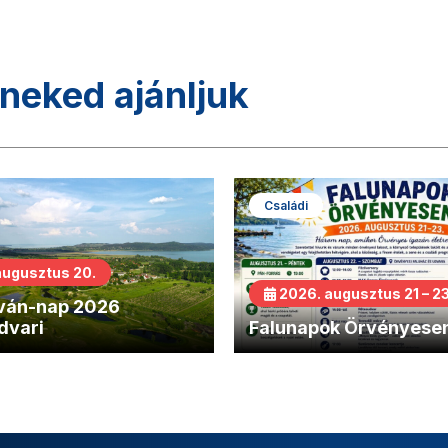
neked ajánljuk
Családi
augusztus 20.
2026. augusztus 21 – 23
tván-nap 2026
dvari
Falunapok Örvényese