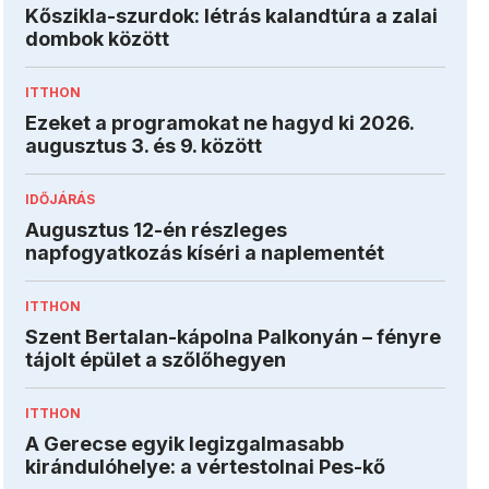
Kőszikla-szurdok: létrás kalandtúra a zalai
dombok között
ITTHON
Ezeket a programokat ne hagyd ki 2026.
augusztus 3. és 9. között
IDŐJÁRÁS
Augusztus 12-én részleges
napfogyatkozás kíséri a naplementét
ITTHON
Szent Bertalan-kápolna Palkonyán – fényre
tájolt épület a szőlőhegyen
ITTHON
A Gerecse egyik legizgalmasabb
kirándulóhelye: a vértestolnai Pes-kő