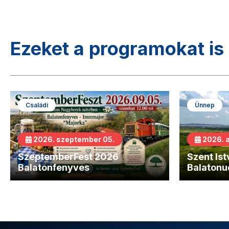
Ezeket a programokat is 
Családi
Ünnep
2026. szeptember 05.
2026. 
SzeptemberFest 2026
Szent Is
Balatonfenyves
Balatonu