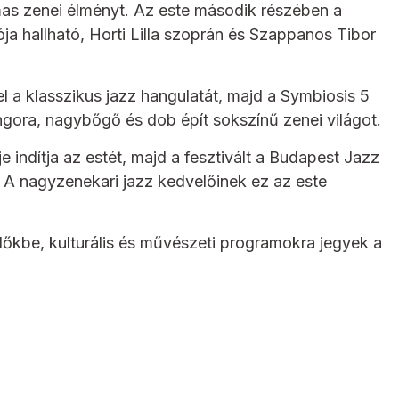
mas zenei élményt. Az este második részében a
ja hallható, Horti Lilla szoprán és Szappanos Tibor
el a klasszikus jazz hangulatát, majd a Symbiosis 5
ngora, nagybőgő és dob épít sokszínű zenei világot.
 indítja az estét, majd a fesztivált a Budapest Jazz
 A nagyzenekari jazz kedvelőinek ez az este
dőkbe, kulturális és művészeti programokra jegyek a