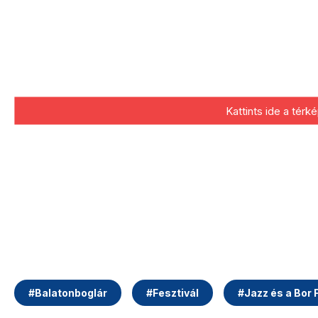
Kattints ide a tér
#
Balatonboglár
#
Fesztivál
#
Jazz és a Bor 