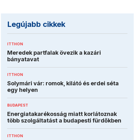
Legújabb cikkek
ITTHON
Meredek partfalak övezik a kazári
bányatavat
ITTHON
Solymári vár: romok, kilátó és erdei séta
egy helyen
BUDAPEST
Energiatakarékosság miatt korlátoznak
több szolgáltatást a budapesti fürdőkben
ITTHON