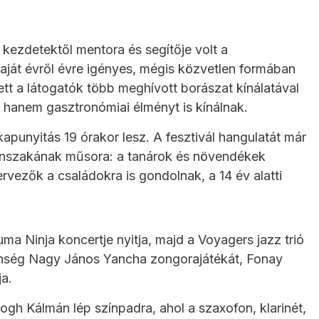
a kezdetektől mentora és segítője volt a
aját évről évre igényes, mégis közvetlen formában
t a látogatók több meghívott borászat kínálatával
 hanem gasztronómiai élményt is kínálnak.
punyitás 19 órakor lesz. A fesztivál hangulatát már
tanszakának műsora: a tanárok és növendékek
ervezők a családokra is gondolnak, a 14 év alatti
uma Ninja koncertje nyitja, majd a Voyagers jazz trió
zönség Nagy János Yancha zongorajátékát, Fonay
ja.
logh Kálmán lép színpadra, ahol a szaxofon, klarinét,