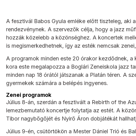
A fesztivál Babos Gyula emléke előtt tiszteleg, aki 
rendezvénynek. A szervezők célja, hogy a jazz műf
hozzák közelebb a közönséghez. A koncertek mellet
is megismerkedhetnek, így az esték nemcsak zenei,
A programok minden este 20 órakor kezdődnek, a ka
kora este megalapozza a Boglári Zeneiskola jazz 
minden nap 18 órától játszanak a Platán téren. A sz
gyermekek számára a belépés ingyenes.
Zenei programok
Július 8-án, szerdán a fesztivált a Rebirth of the Az
lemezbemutató koncertje folytatja az estét. A kö
Tibor nagybőgőjét és Nyirő Áron dobjátékát hallhat
Július 9-én, csütörtökön a Mester Dániel Trió és Ba