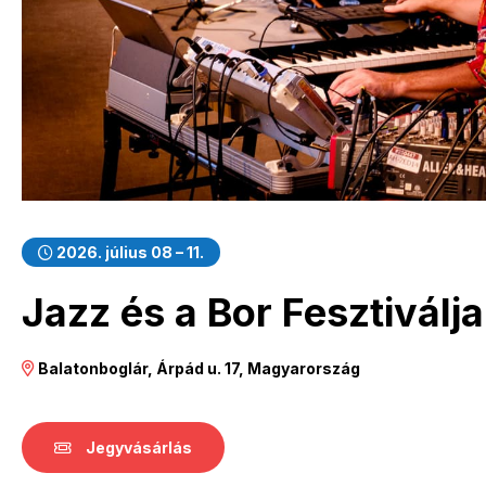
2026. július 08 – 11.
Jazz és a Bor Fesztiválj
Balatonboglár, Árpád u. 17, Magyarország
Jegyvásárlás