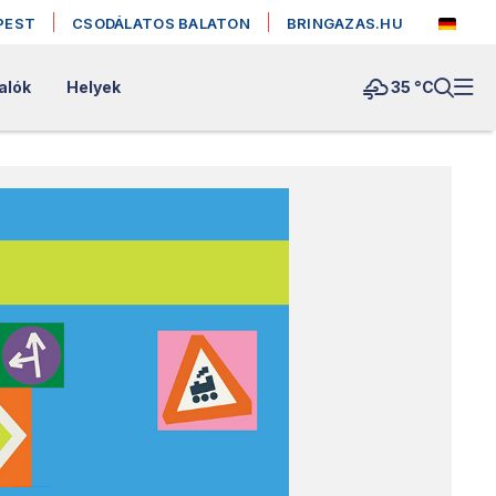
PEST
CSODÁLATOS BALATON
BRINGAZAS.HU
alók
Helyek
35 °
C