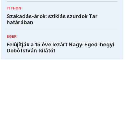
ITTHON
Szakadás-árok: sziklás szurdok Tar
határában
EGER
Felújítják a 15 éve lezárt Nagy-Eged-hegyi
Dobó István-kilátót