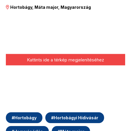
Hortobágy, Máta major, Magyarország
Kattints ide a térkép megjelenítéséhez
#
Hortobágy
#
Hortobágyi Hídivásár