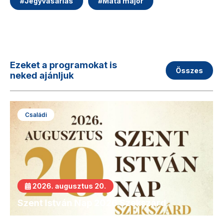
#
Jegyvásárlás
#
Máta major
Ezeket a programokat is
Összes
neked ajánljuk
Családi
2026. augusztus 20.
Szent István Nap 2026 Szekszárd