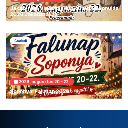
Jakab-napi Vigasság és Szüreti Felvonulás
2026 Jakabszállás
Családi
2026. augusztus 20 – 22.
Soponyai Falunap 2026