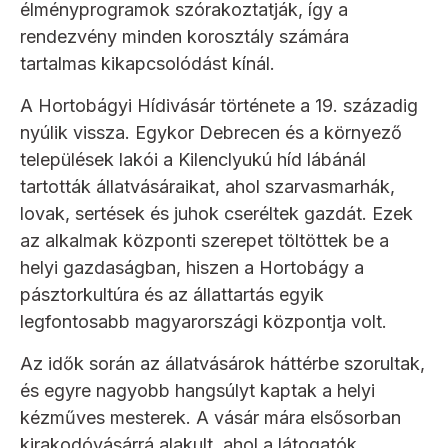
élményprogramok szórakoztatják, így a
rendezvény minden korosztály számára
tartalmas kikapcsolódást kínál.
A Hortobágyi Hídivásár története a 19. századig
nyúlik vissza. Egykor Debrecen és a környező
települések lakói a Kilenclyukú híd lábánál
tartották állatvásáraikat, ahol szarvasmarhák,
lovak, sertések és juhok cseréltek gazdát. Ezek
az alkalmak központi szerepet töltöttek be a
helyi gazdaságban, hiszen a Hortobágy a
pásztorkultúra és az állattartás egyik
legfontosabb magyarországi központja volt.
Az idők során az állatvásárok háttérbe szorultak,
és egyre nagyobb hangsúlyt kaptak a helyi
kézműves mesterek. A vásár mára elsősorban
kirakodóvásárrá alakult, ahol a látogatók