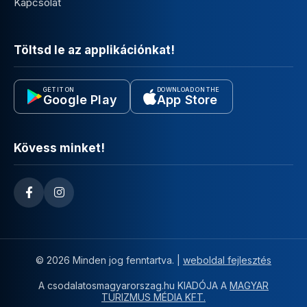
Kapcsolat
Töltsd le az applikációnkat!
GET IT ON
DOWNLOAD ON THE
Google Play
App Store
Kövess minket!
© 2026 Minden jog fenntartva. |
weboldal fejlesztés
A csodalatosmagyarorszag.hu KIADÓJA A
MAGYAR
TURIZMUS MÉDIA KFT.