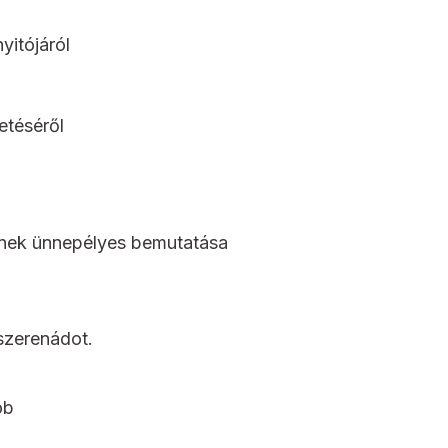
yitójáról
etéséről
inek ünnepélyes bemutatása
szerenádot.
ob