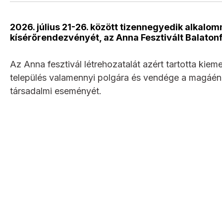
2026. július 21-26. között tizennegyedik alkal
kísérőrendezvényét, az Anna Fesztivált Balaton
Az Anna fesztivál létrehozatalát azért tartotta kie
település valamennyi polgára és vendége a magáéna
társadalmi eseményét.