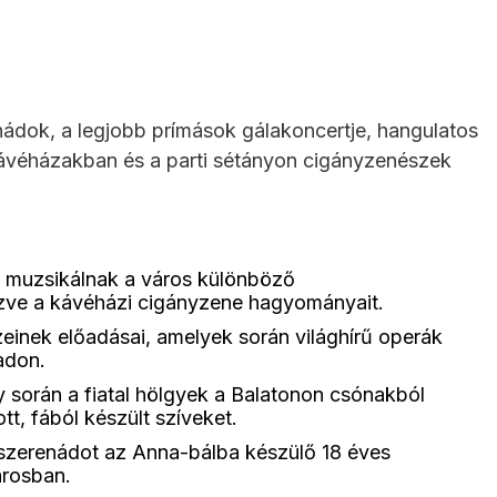
ádok, a legjobb prímások gálakoncertje, hangulatos
 kávéházakban és a parti sétányon cigányzenészek
muzsikálnak a város különböző
ézve a kávéházi cigányzene hagyományait.
inek előadásai, amelyek során világhírű operák
adon.
 során a fiatal hölgyek a Balatonon csónakból
ott, fából készült szíveket.
szerenádot az Anna-bálba készülő 18 éves
árosban.