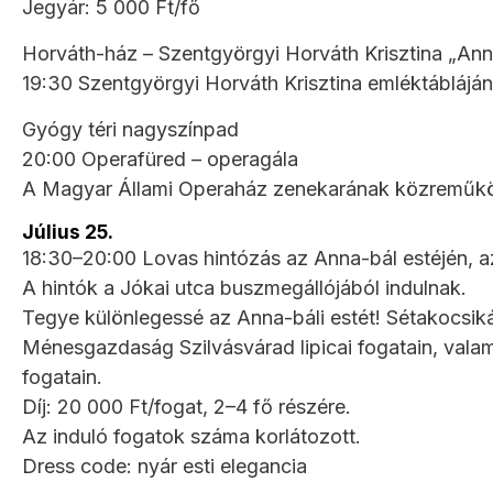
Jegyár: 5 000 Ft/fő
Horváth-ház – Szentgyörgyi Horváth Krisztina „Ann
19:30 Szentgyörgyi Horváth Krisztina emléktábláj
Gyógy téri nagyszínpad
20:00 Operafüred – operagála
A Magyar Állami Operaház zenekarának közreműkö
Július 25.
18:30–20:00 Lovas hintózás az Anna-bál estéjén, a
A hintók a Jókai utca buszmegállójából indulnak.
Tegye különlegessé az Anna-báli estét! Sétakocsik
Ménesgazdaság Szilvásvárad lipicai fogatain, valam
fogatain.
Díj: 20 000 Ft/fogat, 2–4 fő részére.
Az induló fogatok száma korlátozott.
Dress code: nyár esti elegancia