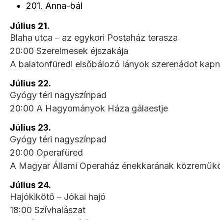
201. Anna-bál
Július 21.
Blaha utca – az egykori Postaház terasza
20:00 Szerelmesek éjszakája
A balatonfüredi elsőbálozó lányok szerenádot kapna
Július 22.
Gyógy téri nagyszínpad
20:00 A Hagyományok Háza gálaestje
Július 23.
Gyógy téri nagyszínpad
20:00 Operafüred
A Magyar Állami Operaház énekkarának közreműkö
Július 24.
Hajókikötő – Jókai hajó
18:00 Szívhalászat