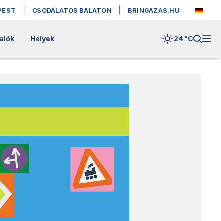
PEST
CSODÁLATOS BALATON
BRINGAZAS.HU
alók
Helyek
24 °
C