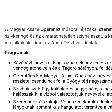
A Magyar Állami Operaház műsorai, éjszakai szeren
szívkeringő és az elmaradhatatlan szívhalászat, a
muzsikálnak – íme, az Anna Fesztivál kínálata.
Programok:
Kávéházi muzsika: Napközben cigányzenészek 
vendéglátóhelyein és a Tagore sétányon, felid
Operafüred: A Magyar Állami Operaház művésze
részletei csendülnek fel a Gyógy téri nagyszínp
Szívhalászat: Egy különleges hagyomány, amely
halásszák ki a vízből választottjuk nevével ellát
Szerenádok éjszakája: Vonószenekarok adnak 
lányoknak, romantikus hangulatot teremtve a v