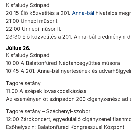
Kisfaludy Színpad
20:15 Élő közvetítés a 201.
Anna-bál
hivatalos megn
21:00 Ünnepi műsor I.
22:00 Ünnepi műsor II.
23:30 Élő közvetítés a 201. Anna-bál eredményhird
Július 26.
Kisfaludy Színpad
10:00 A Balatonfüred Néptáncegyüttes műsora
10:45 A 201. Anna-bál nyertesének és udvarhölgye
Tagore sétány
11:00 A szépek lovaskocsikázása
Az eseményen öt színpadon 200 cigányzenész ad 
Tagore sétány – Széchenyi-szobor
12:00 Zárókoncert, egyedülálló cigányzenei flashm
Esőhelyszín: Balatonfüred Kongresszusi Központ