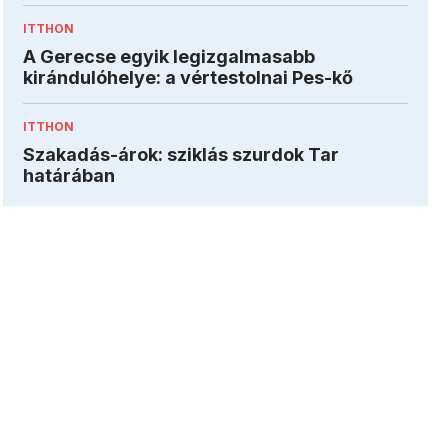
ITTHON
A Gerecse egyik legizgalmasabb
kirándulóhelye: a vértestolnai Pes-kő
ITTHON
Szakadás-árok: sziklás szurdok Tar
határában