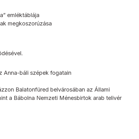
a” emléktáblája
ának megkoszorúzása
désével.
z Anna-báli szépek fogatain
ázzon Balatonfüred belvárosában az Állami
int a Bábolna Nemzeti Ménesbirtok arab telivér