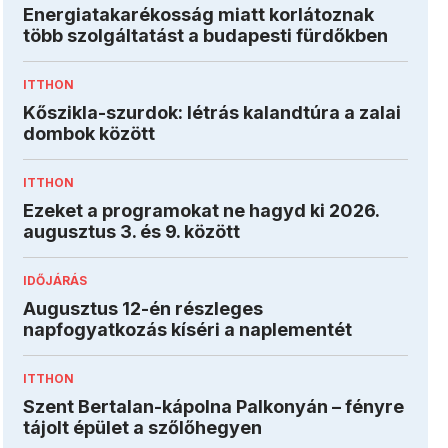
Energiatakarékosság miatt korlátoznak
több szolgáltatást a budapesti fürdőkben
ITTHON
Kőszikla-szurdok: létrás kalandtúra a zalai
dombok között
ITTHON
Ezeket a programokat ne hagyd ki 2026.
augusztus 3. és 9. között
IDŐJÁRÁS
Augusztus 12-én részleges
napfogyatkozás kíséri a naplementét
ITTHON
Szent Bertalan-kápolna Palkonyán – fényre
tájolt épület a szőlőhegyen