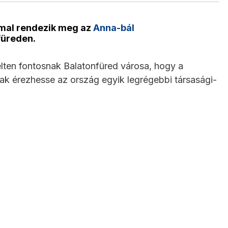
ommal rendezik meg az
Anna-bál
füreden.
melten fontosnak Balatonfüred városa, hogy a
k érezhesse az ország egyik legrégebbi társasági-