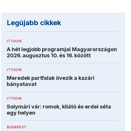
Legújabb cikkek
ITTHON
A hét legjobb programjai Magyarországon
2026. augusztus 10. és 16. között
ITTHON
Meredek partfalak övezik a kazári
bányatavat
ITTHON
Solymári vár: romok, kilátó és erdei séta
egy helyen
BUDAPEST