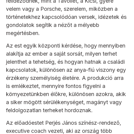
felidéződnek, mint a Távollét, a Kicsi, gyere
velem vagy a Porsche, szerelem, miközben a
történetekhez kapcsolódóan versek, idézetek és
gondolatok segítik a nézőt a mélyebb
megértésben.
Az est egyik központi kérdése, hogy mennyiben
alakítja az ember a saját sorsát, milyen terhet
jelenthet a tehetség, és hogyan hatnak a családi
kapcsolatok, különösen az anya-fiú viszony egy
érzékeny személyiség életére. A produkció arra
is emlékeztet, mennyire fontos figyelni a
környezetünkben élőkre, különösen azokra, akik
a siker mögött sérülékenységet, magányt vagy
feldolgozatlan terheket hordoznak.
Az előadóestet Perjés János színész-rendező,
executive coach vezeti, aki az ország több