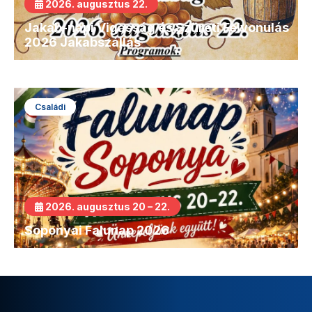
2026. augusztus 22.
Jakab-napi Vigasság és Szüreti Felvonulás
2026 Jakabszállás
Családi
2026. augusztus 20 – 22.
Soponyai Falunap 2026