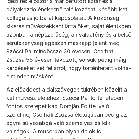
idézi fel: először a már befutott sztár és a
pályakezdő énekesnő találkozását, később két
kolléga és jó barát kapcsolatát. A közönség
sikeres művészekként látta őket, saját életükben
azonban a népszerűség, a rivaldafény és a belső
sérülékenység egészen másképp jelent meg.
Szécsi Pál mindössze 30 évesen, Cserháti
Zsuzsa 55 évesen távozott, sorsuk pedig máig
kérdéseket vet fel arról, hogy történhetett volna-
e minden másként.
Az előadóest a dalszövegek tükrében közelít a
két művész életéhez. Szécsi Pál történetében
fontos szerepet kap Domján Edittel való
szerelme, Cserháti Zsuzsa életútjában pedig az
egyre súlyosabbá váló személyes és lelki
válságok. A műsorban olyan dalok is