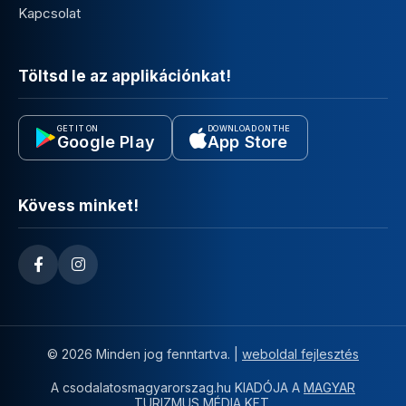
Kapcsolat
Töltsd le az applikációnkat!
GET IT ON
DOWNLOAD ON THE
Google Play
App Store
Kövess minket!
© 2026 Minden jog fenntartva. |
weboldal fejlesztés
A csodalatosmagyarorszag.hu KIADÓJA A
MAGYAR
TURIZMUS MÉDIA KFT.