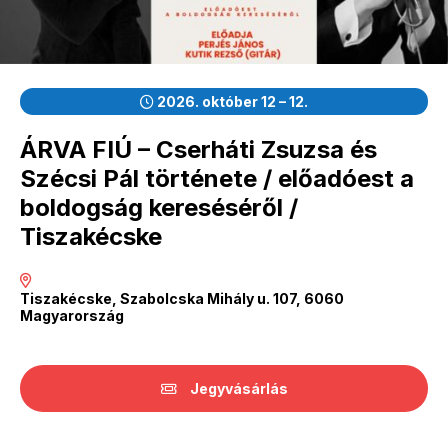
2026. október 12 – 12.
ÁRVA FIÚ – Cserháti Zsuzsa és
Szécsi Pál története / előadóest a
boldogság kereséséről /
Tiszakécske
Tiszakécske, Szabolcska Mihály u. 107, 6060
Magyarország
Jegyvásárlás