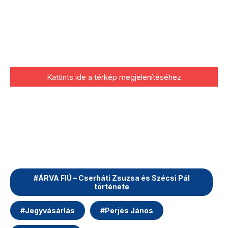
Kattints ide a térkép megjelenítéséhez
#
ÁRVA FIÚ – Cserháti Zsuzsa és Szécsi Pál
története
#
Jegyvásárlás
#
Perjés János