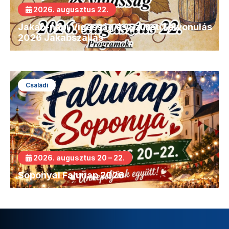
2026. augusztus 22.
Jakab-napi Vigasság és Szüreti Felvonulás
2026 Jakabszállás
Családi
2026. augusztus 20 – 22.
Soponyai Falunap 2026