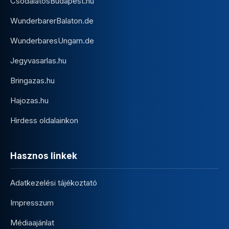
CsodalatosBudapest.hu
WunderbarerBalaton.de
WunderbaresUngarn.de
Jegyvasarlas.hu
Bringazas.hu
Hajozas.hu
Hirdess oldalainkon
Hasznos linkek
Adatkezelési tájékoztató
Impresszum
Médiaajánlat