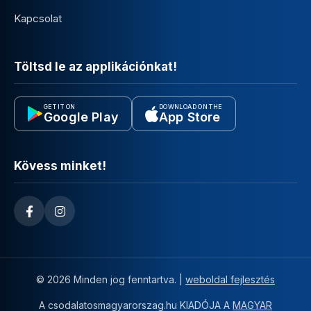
Kapcsolat
Töltsd le az applikációnkat!
GET IT ON
DOWNLOAD ON THE
Google Play
App Store
Kövess minket!
© 2026 Minden jog fenntartva. |
weboldal fejlesztés
A csodalatosmagyarorszag.hu KIADÓJA A
MAGYAR