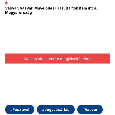
Vasvár, Vasvári Művelődési Ház, Bartók Béla utca,
Magyarország
Kattints ide a térkép megjelenítéséhez
#
Fesztivál
#
Jegyvásárlás
#
Vasvár