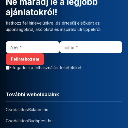
Ne maradj le a legjobb
ajánlatokról!
Iratkozz fel hírlevelünkre, és értesülj elsőként az
újdonságokról, akciókról és inspiráló úti tippekről!
Elfogadom a felhasználási feltételeket
További weboldalaink
CsodalatosBalaton.hu
CsodalatosBudapest.hu