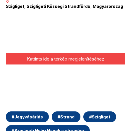
Szigliget, Szigligeti Községi Strandfürdő, Magyarország
Kattints ide a térkép megjelenítéséhez
#
Jegyvásárlás
#
Strand
#
Szigliget
#
Szigligeti Nyári Napok a strandon