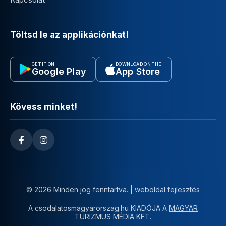
Töltsd le az applikációnkat!
GET IT ON
DOWNLOAD ON THE
Google Play
App Store
Kövess minket!
© 2026 Minden jog fenntartva. |
weboldal fejlesztés
A csodalatosmagyarorszag.hu KIADÓJA A
MAGYAR
TURIZMUS MÉDIA KFT.