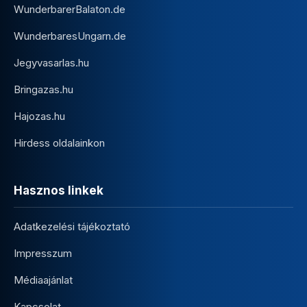
WunderbarerBalaton.de
WunderbaresUngarn.de
Jegyvasarlas.hu
Bringazas.hu
Hajozas.hu
Hirdess oldalainkon
Hasznos linkek
Adatkezelési tájékoztató
Impresszum
Médiaajánlat
Kapcsolat