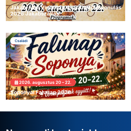
Jakab-napi Vigasság és Szüreti Felvonulás
2026 Jakabszállás
Családi
2026. augusztus 20 – 22.
Soponyai Falunap 2026