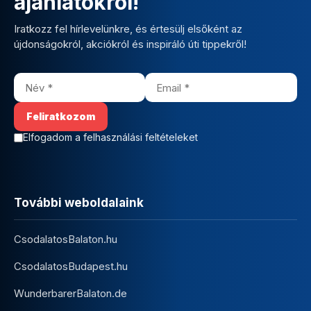
ajánlatokról!
Iratkozz fel hírlevelünkre, és értesülj elsőként az
újdonságokról, akciókról és inspiráló úti tippekről!
Elfogadom a felhasználási feltételeket
További weboldalaink
CsodalatosBalaton.hu
CsodalatosBudapest.hu
WunderbarerBalaton.de