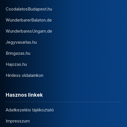
CsodalatosBudapest.hu
WunderbarerBalaton.de
WunderbaresUngarn.de
Jegyvasarlas.hu
Bringazas.hu
Hajozas.hu
Hirdess oldalainkon
Hasznos linkek
Adatkezelési tájékoztató
Impresszum