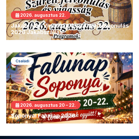
2026. augusztus 22.
Jakab-napi Vigasság és Szüreti Felvonulás
2026 Jakabszállás
Családi
2026. augusztus 20 – 22.
Soponyai Falunap 2026