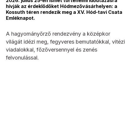
2026. július 25-én ismét történelmi időutazásra
hívják az érdeklődőket Hódmezővásárhelyen: a
Kossuth téren rendezik meg a XV. Hód-tavi Csata
Emléknapot.
A hagyományőrző rendezvény a középkor
világát idézi meg, fegyveres bemutatókkal, vitézi
viadalokkal, főzőversennyel és zenés
felvonulással.