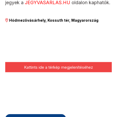
jegyek a
JEGYVASARLAS.HU
oldalon kaphatók.
Hódmezővásárhely, Kossuth tér, Magyarország
Kattints ide a térkép megjelenítéséhez