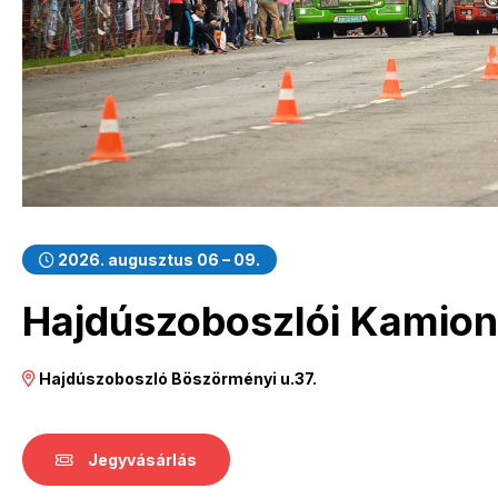
2026. augusztus 06 – 09.
Hajdúszoboszlói Kamion
Hajdúszoboszló Böszörményi u.37.
Jegyvásárlás