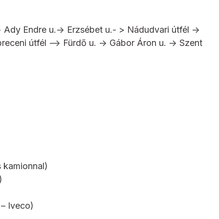
 Ady Endre u.-> Erzsébet u.- > Nádudvari útfél ->
receni útfél –> Fürdő u. -> Gábor Áron u. -> Szent
s kamionnal)
)
– Iveco)