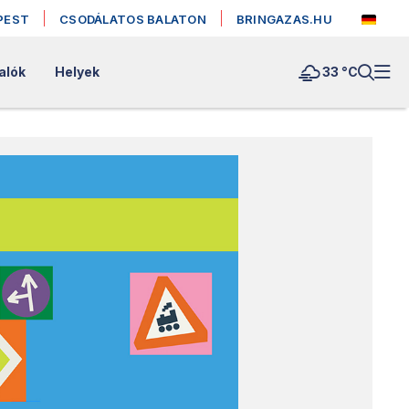
PEST
CSODÁLATOS BALATON
BRINGAZAS.HU
alók
Helyek
33 °
C