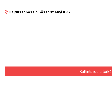
Hajdúszoboszló Böszörményi u.37.
Kattints ide a tér