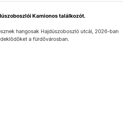
dúszoboszlói Kamionos találkozót.
lesznek hangosak Hajdúszoboszló utcái, 2026-ban
érdeklődőket a fürdővárosban.