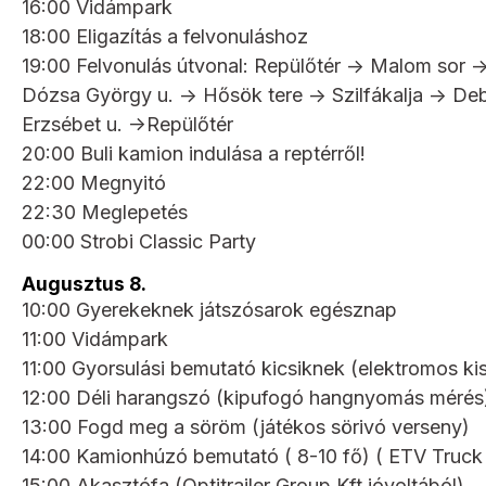
16:00 Vidámpark
18:00 Eligazítás a felvonuláshoz
19:00 Felvonulás útvonal: Repülőtér -> Malom sor ->
Dózsa György u. -> Hősök tere -> Szilfákalja -> Deb
Erzsébet u. ->Repülőtér
20:00 Buli kamion indulása a reptérről!
22:00 Megnyitó
22:30 Meglepetés
00:00 Strobi Classic Party
Augusztus 8.
10:00 Gyerekeknek játszósarok egésznap
11:00 Vidámpark
11:00 Gyorsulási bemutató kicsiknek (elektromos ki
12:00 Déli harangszó (kipufogó hangnyomás mérés
13:00 Fogd meg a söröm (játékos sörivó verseny)
14:00 Kamionhúzó bemutató ( 8-10 fő) ( ETV Truck 
15:00 Akasztófa (Optitrailer Group Kft jóvoltából)