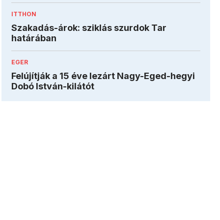
ITTHON
Szakadás-árok: sziklás szurdok Tar
határában
EGER
Felújítják a 15 éve lezárt Nagy-Eged-hegyi
Dobó István-kilátót