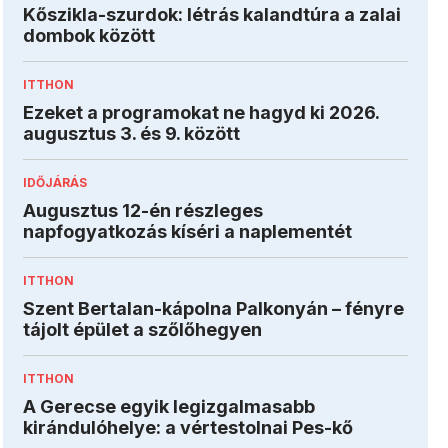
Kőszikla-szurdok: létrás kalandtúra a zalai
dombok között
ITTHON
Ezeket a programokat ne hagyd ki 2026.
augusztus 3. és 9. között
IDŐJÁRÁS
Augusztus 12-én részleges
napfogyatkozás kíséri a naplementét
ITTHON
Szent Bertalan-kápolna Palkonyán – fényre
tájolt épület a szőlőhegyen
ITTHON
A Gerecse egyik legizgalmasabb
kirándulóhelye: a vértestolnai Pes-kő