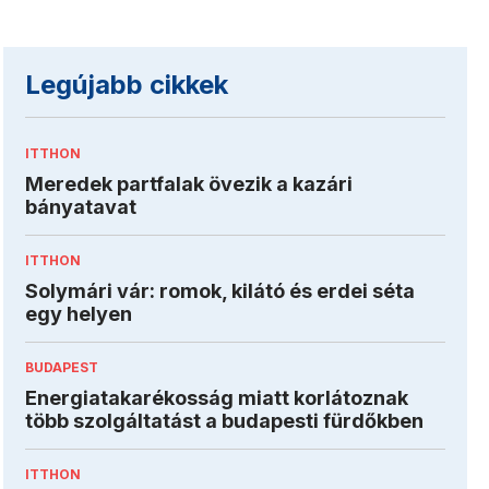
Legújabb cikkek
ITTHON
Meredek partfalak övezik a kazári
bányatavat
ITTHON
Solymári vár: romok, kilátó és erdei séta
egy helyen
BUDAPEST
Energiatakarékosság miatt korlátoznak
több szolgáltatást a budapesti fürdőkben
ITTHON