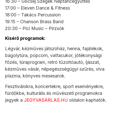
16:30 – Göcsej Szegek Néptáncegyüttes
17:00 – Eleven Dance & Fitness
18:00 – Takács Percussion
19:15 – Chanson Brass Band
20:30 – Pici Music – Pirzsók
Kísérő programok:
Légvár, kézműves játszóház, henna, fajátékok,
bagolytúra, popcorn, vattacukor, jótékonysági
főzés, túraprogram, retró tűzoltóautó, íjászat,
kézműves vásár, népegészségügyi szűrés, viva
plazma, könyves mesesarok.
Fesztiválokra, koncertekre, sport eseményekre,
fürdőkbe, kulturális és művészeti programokra
jegyek a
JEGYVASARLAS.HU
oldalon kaphatók.