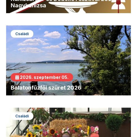
Nagykanizsa
Családi
2026. szeptember 05.
Balatonfűzfői szüret 2026
Családi