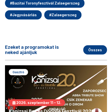
#
Bazitai Toronyfesztivál Zalaegerszeg
#
Jegyvásárlás
#
Zalaegerszeg
Ezeket a programokat is
Összes
neked ajánljuk
Gasztró
2026. szeptember 11 – 12.
Kanizsai Bor és Dödölle Fesztivál 2026