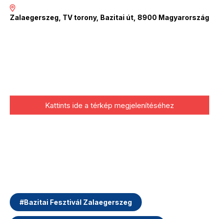
Zalaegerszeg, TV torony, Bazitai út, 8900 Magyarország
Kattints ide a térkép megjelenítéséhez
#
Bazitai Fesztivál Zalaegerszeg