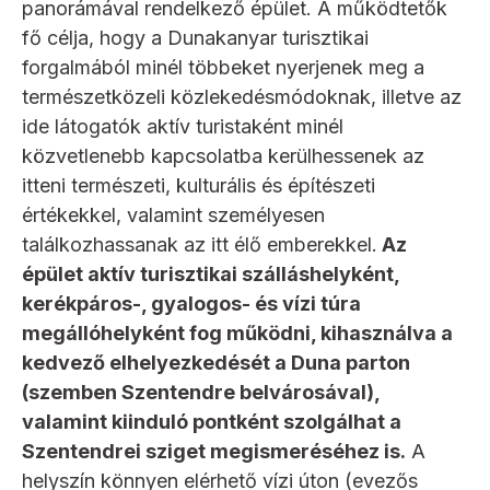
panorámával rendelkező épület. A működtetők
fő célja, hogy a Dunakanyar turisztikai
forgalmából minél többeket nyerjenek meg a
természetközeli közlekedésmódoknak, illetve az
ide látogatók aktív turistaként minél
közvetlenebb kapcsolatba kerülhessenek az
itteni természeti, kulturális és építészeti
értékekkel, valamint személyesen
találkozhassanak az itt élő emberekkel.
Az
épület aktív turisztikai szálláshelyként,
kerékpáros-, gyalogos- és vízi túra
megállóhelyként fog működni, kihasználva a
kedvező elhelyezkedését a Duna parton
(szemben Szentendre belvárosával),
valamint kiinduló pontként szolgálhat a
Szentendrei sziget megismeréséhez is.
A
helyszín könnyen elérhető vízi úton (evezős