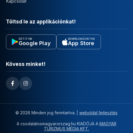
Kapcsolat
Töltsd le az applikációnkat!
GET IT ON
DOWNLOAD ON THE
Google Play
App Store
Kövess minket!
© 2026 Minden jog fenntartva. |
weboldal fejlesztés
A csodalatosmagyarorszag.hu KIADÓJA A
MAGYAR
TURIZMUS MÉDIA KFT.