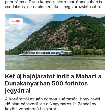
panoráma a Duna kanyarulatára már önmagában is
csodálatos, de naplementekor még varázslatosabb.
Duna
Két új hajójáratot indit a Mahart a
Dunakanyarban 500 forintos
jegyárral
A körjáratról azután döntött a társaság, hogy rövid
idő alatt népszerű lett a Nagymaros és Zebegény
közötti vonatpótló hajójárat.