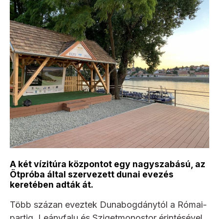
A két vízitúra központot egy nagyszabású, az
Ötpróba által szervezett dunai evezés
keretében adták át.
Több százan eveztek Dunabogdánytól a Római-
partig, Leányfalu és Szigetmonostor érintésével