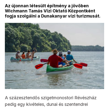
Az újonnan létesült építmény a jövőben
Wichmann Tamás Vízi Oktató Központként
fogja szolgálni a Dunakanyar vízi turizmusát.
A százesztendős szigetmonostori Révészház
pedig egy kivételes, dunai és szentendrei