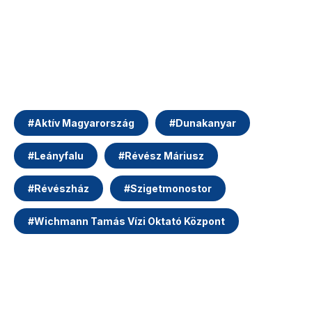
#
Aktív Magyarország
#
Dunakanyar
#
Leányfalu
#
Révész Máriusz
#
Révészház
#
Szigetmonostor
#
Wichmann Tamás Vízi Oktató Központ