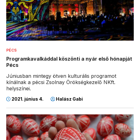
PÉCS
Programkavalkáddal köszönti a nyár első hónapját
Pécs
Júniusban mintegy ötven kulturális programot
kínálnak a pécsi Zsolnay Örökségkezelő NKft.
helyszínei.
2021. június 4.
Halász Gabi