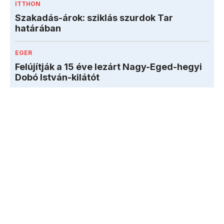
ITTHON
Szakadás-árok: sziklás szurdok Tar
határában
EGER
Felújítják a 15 éve lezárt Nagy-Eged-hegyi
Dobó István-kilátót