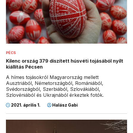
PÉCS
Kilenc ország 379 díszített húsvéti tojásából nyílt
kiállítás Pécsen
A hímes tojásokról Magyarország mellett
Ausztriából, Németországból, Romániából,
Svédországból, Szerbiából, Szlovákiából,
Szlovéniából és Ukrajnából érkeztek fotók.
2021. április 1.
Halász Gabi