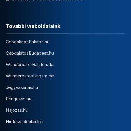
További weboldalaink
CsodalatosBalaton.hu
CsodalatosBudapest.hu
WunderbarerBalaton.de
WunderbaresUngarn.de
Jegyvasarlas.hu
Bringazas.hu
Hajozas.hu
Hirdess oldalainkon