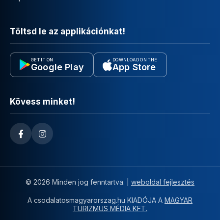
Töltsd le az applikációnkat!
GET IT ON
DOWNLOAD ON THE
Google Play
App Store
Kövess minket!
© 2026 Minden jog fenntartva. |
weboldal fejlesztés
A csodalatosmagyarorszag.hu KIADÓJA A
MAGYAR
TURIZMUS MÉDIA KFT.