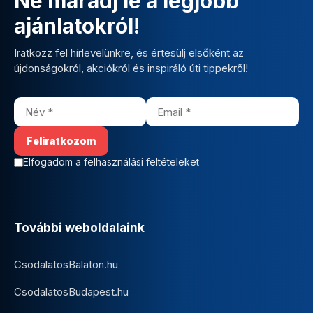
Ne maradj le a legjobb
ajánlatokról!
Iratkozz fel hírlevelünkre, és értesülj elsőként az
újdonságokról, akciókról és inspiráló úti tippekről!
Elfogadom a felhasználási feltételeket
További weboldalaink
CsodalatosBalaton.hu
CsodalatosBudapest.hu