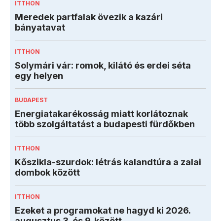
ITTHON
Meredek partfalak övezik a kazári
bányatavat
ITTHON
Solymári vár: romok, kilátó és erdei séta
egy helyen
BUDAPEST
Energiatakarékosság miatt korlátoznak
több szolgáltatást a budapesti fürdőkben
ITTHON
Kőszikla-szurdok: létrás kalandtúra a zalai
dombok között
ITTHON
Ezeket a programokat ne hagyd ki 2026.
augusztus 3. és 9. között